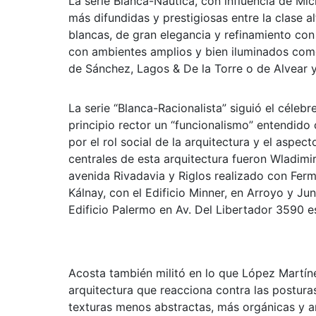
La serie Blanca-Naútica, con influencia de Mi
más difundidas y prestigiosas entre la clase al
blancas, de gran elegancia y refinamiento co
con ambientes amplios y bien iluminados como 
de Sánchez, Lagos & De la Torre o de Alvear y
La serie “Blanca-Racionalista” siguió el céleb
principio rector un “funcionalismo” entendi
por el rol social de la arquitectura y el aspec
centrales de esta arquitectura fueron Wladimir
avenida Rivadavia y Riglos realizado con Fermí
Kálnay, con el Edificio Minner, en Arroyo y Jun
Edificio Palermo en Av. Del Libertador 3590 e
Acosta también militó en lo que López Martíne
arquitectura que reacciona contra las postura
texturas menos abstractas, más orgánicas y a