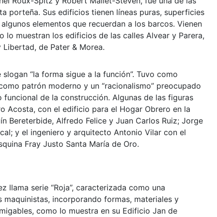
chel Roux-Spitz y Robert Mallet-Steven, fue una de las
ta porteña. Sus edificios tienen líneas puras, superficies
n algunos elementos que recuerdan a los barcos. Vienen
lo muestran los edificios de las calles Alvear y Parera,
 Libertad, de Pater & Morea.
re slogan “la forma sigue a la función”. Tuvo como
do como patrón moderno y un “racionalismo” preocupado
to funcional de la construcción. Algunas de las figuras
o Acosta, con el edificio para el Hogar Obrero en la
n Bereterbide, Alfredo Felice y Juan Carlos Ruiz; Jorge
cal; y el ingeniero y arquitecto Antonio Vilar con el
squina Fray Justo Santa María de Oro.
z llama serie “Roja”, caracterizada como una
s maquinistas, incorporando formas, materiales y
migables, como lo muestra en su Edificio Jan de