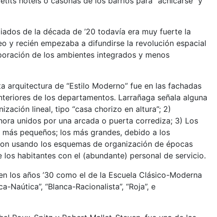
etits hôtels o casonas de los barrios para “achicarse” y
iados de la década de ’20 todavía era muy fuerte la
 y recién empezaba a difundirse la revolución espacial
poración de los ambientes integrados y menos
a arquitectura de “Estilo Moderno” fue en las fachadas
 interiores de los departamentos. Larrañaga señala alguna
ización lineal, tipo “casa chorizo en altura”; 2)
ahora unidos por una arcada o puerta corrediza; 3) Los
más pequeños; los más grandes, debido a los
ieron usando los esquemas de organización de épocas
e los habitantes con el (abundante) personal de servicio.
 en los años ’30 como el de la Escuela Clásico-Moderna
a-Naútica”, “Blanca-Racionalista”, “Roja”, e