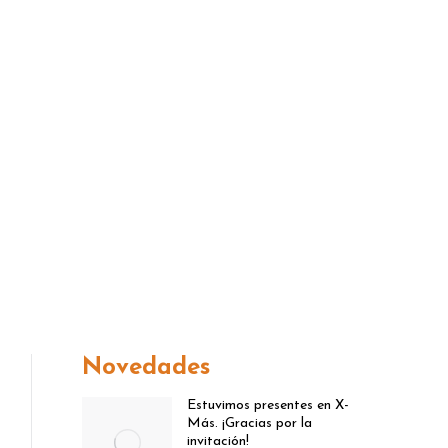
(0343) 4312082
ONTACTO
Facebook
Instagr
page
page
opens
opens
in
in
new
new
window
window
Novedades
Estuvimos presentes en X-
Más. ¡Gracias por la
invitación!