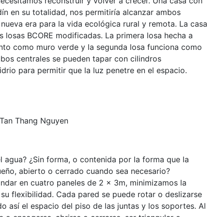
necesitamos reconstruir y volver a crecer. Una casa con
ín en su totalidad, nos permitiría alcanzar ambos
 nueva era para la vida ecológica rural y remota. La casa
s losas BCORE modificadas. La primera losa hecha a
ento como muro verde y la segunda losa funciona como
bos centrales se pueden tapar con cilindros
rio para permitir que la luz penetre en el espacio.
, Tan Thang Nguyen
 agua? ¿Sin forma, o contenida por la forma que la
eño, abierto o cerrado cuando sea necesario?
ándar en cuatro paneles de 2 x 3m, minimizamos la
u flexibilidad. Cada pared se puede rotar o deslizarse
do así el espacio del piso de las juntas y los soportes. Al