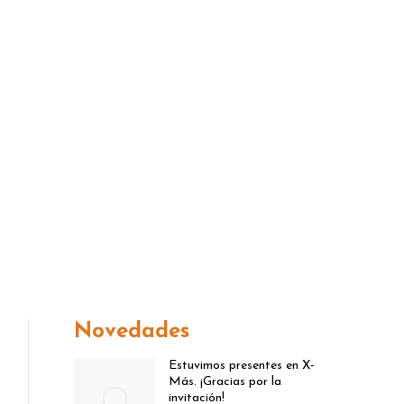
(0343) 4312082
ONTACTO
Facebook
Instagr
page
page
opens
opens
in
in
new
new
window
window
Novedades
Estuvimos presentes en X-
Más. ¡Gracias por la
invitación!