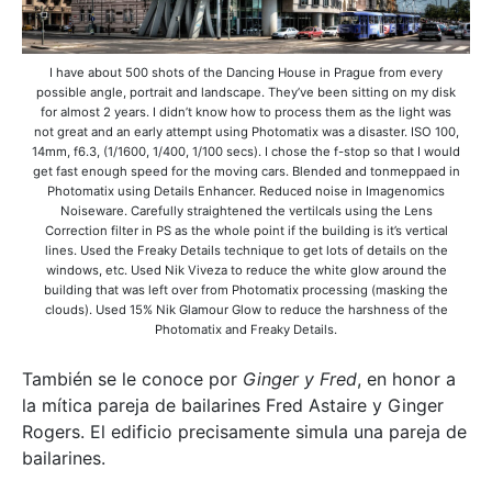
I have about 500 shots of the Dancing House in Prague from every
possible angle, portrait and landscape. They’ve been sitting on my disk
for almost 2 years. I didn’t know how to process them as the light was
not great and an early attempt using Photomatix was a disaster. ISO 100,
14mm, f6.3, (1/1600, 1/400, 1/100 secs). I chose the f-stop so that I would
get fast enough speed for the moving cars. Blended and tonmeppaed in
Photomatix using Details Enhancer. Reduced noise in Imagenomics
Noiseware. Carefully straightened the vertilcals using the Lens
Correction filter in PS as the whole point if the building is it’s vertical
lines. Used the Freaky Details technique to get lots of details on the
windows, etc. Used Nik Viveza to reduce the white glow around the
building that was left over from Photomatix processing (masking the
clouds). Used 15% Nik Glamour Glow to reduce the harshness of the
Photomatix and Freaky Details.
También se le conoce por
Ginger y Fred
, en honor a
la mítica pareja de bailarines Fred Astaire y Ginger
Rogers. El edificio precisamente simula una pareja de
bailarines.